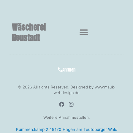
Wäscherei
Neustadt
Anrufen
© 2026 All rights Reserved. Designed by www.mauk-
webdesign.de
F
I
a
n
c
s
Weitere Annahmestellen:
e
t
b
a
Kummerskamp 2 49170 Hagen am Teutoburger Wald
o
g