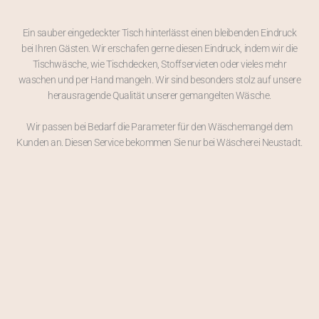
Ein sauber eingedeckter Tisch hinterlässt einen bleibenden Eindruck
bei Ihren Gästen. Wir erschafen gerne diesen Eindruck, indem wir die
Tischwäsche, wie Tischdecken, Stoffservieten oder vieles mehr
waschen und per Hand mangeln. Wir sind besonders stolz auf unsere
herausragende Qualität unserer gemangelten Wäsche.
Wir passen bei Bedarf die Parameter für den Wäschemangel dem
Kunden an. Diesen Service bekommen Sie nur bei Wäscherei Neustadt.