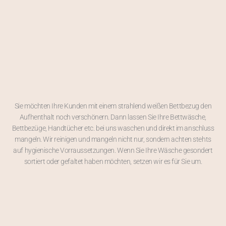
Sie möchten Ihre Kunden mit einem strahlend weißen Bettbezug den
Aufhenthalt noch verschönern. Dann lassen Sie Ihre Bettwäsche,
Bettbezüge, Handtücher etc. bei uns waschen und direkt im anschluss
mangeln. Wir reinigen und mangeln nicht nur, sondern achten stehts
auf hygienische Vorraussetzungen. Wenn Sie Ihre Wäsche gesondert
sortiert oder gefaltet haben möchten, setzen wir es für Sie um.