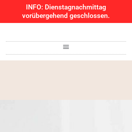
Zum
INFO: Dienstagnachmittag
Inhalt
vorübergehend geschlossen.
springen
0541 572526