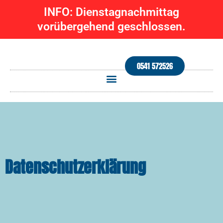
Zum
INFO: Dienstagnachmittag
Inhalt
vorübergehend geschlossen.
springen
0541 572526
Datenschutzerklärung