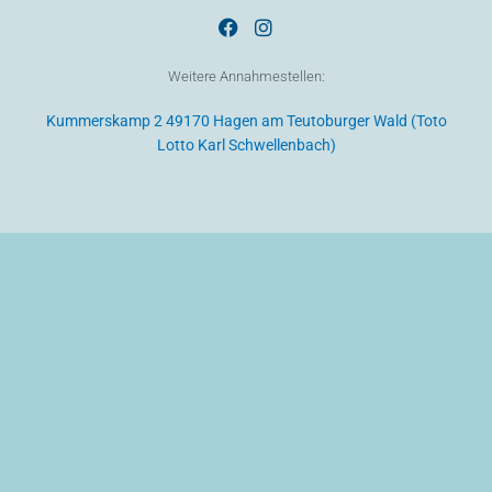
F
I
a
n
c
s
Weitere Annahmestellen:
e
t
b
a
Kummerskamp 2 49170 Hagen am Teutoburger Wald (Toto
o
g
o
r
Lotto Karl Schwellenbach)
k
a
m