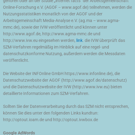
gehören oder an der Studie „internet facts“ der Arbeitsgemeinschaft
Online-Forschung e.V. (AGOF – www.agof.de) teilnehmen, werden die
Nutzungsstatistiken monatlich von der AGOF und der
Arbeitsgemeinschaft Media-Analyse e.V. (ag.ma – www.agma-
mmc.de), sowie der IVW veröffentlicht und können unter
http://www.agof.de, http://www.agma-mmc.de und
http://www.ivw.eu eingesehen werden,
link
. die IVW überprüft das
SZM-Verfahren regelmäßig im Hinblick auf eine regel- und
datenschutzkonforme Nutzung, außerdem werden die Messdaten
veröffentlicht.
Die Website der INFOnline GmbH https://www.infonline.de), die
Datenschutzwebsite der AGOF (http://www.agof.de/datenschutz)
und die Datenschutzwebsite der IVW (http://www.ivw.eu) bieten
detaillierte Informationen zum SZM-Verfahren.
Sollten Sie der Datenverarbeitung durch das SZM nicht entsprechen,
können Sie dies unter den folgenden Links kundtun:
http://optout.ioam.de und http://optout.ivwbox.de
Google AdWords