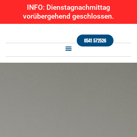
Zum
INFO: Dienstagnachmittag
Inhalt
vorübergehend geschlossen.
springen
0541 572526