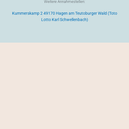
Weitere Annahmestellen:
e
t
b
a
Kummerskamp 2 49170 Hagen am Teutoburger Wald (Toto
o
g
o
r
Lotto Karl Schwellenbach)
k
a
m