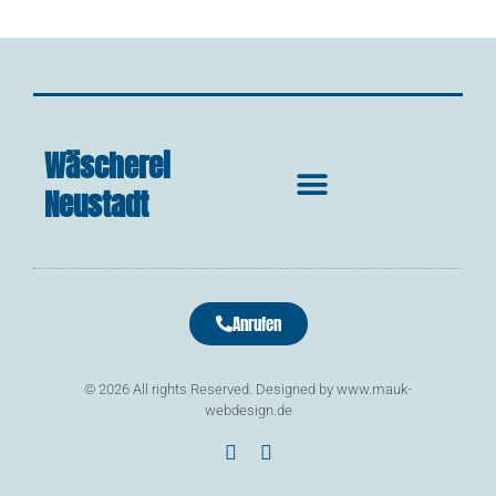
Wäscherei
Neustadt
Anrufen
© 2026 All rights Reserved. Designed by www.mauk-
webdesign.de
F
I
a
n
c
s